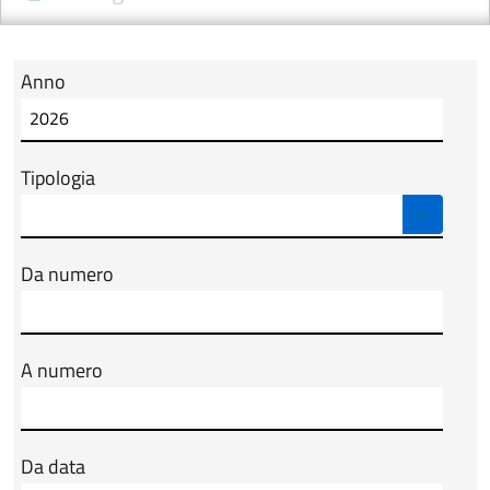
Anno
Modulo tab_ricerca_form
Tipologia
Da numero
A numero
Da data