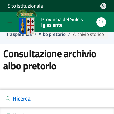
Sito istituzionale
Salta e vai al contenuto
Salta e vai al footer
Provincia del Sulcis
Iglesiente
Home
/
Servizi
/
Servizi online
/
Trasparenza
/
Albo pretorio
/
Archivio storico
Consultazione archivio
albo pretorio
Ricerca