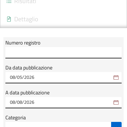
Risultati
Dettaglio
Numero registro
Modulo tab_ricerca_form
Da data pubblicazione
A data pubblicazione
Categoria